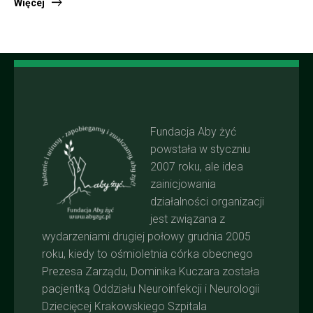
Więcej
Fundacja Aby żyć
powstała w styczniu
2007 roku, ale idea
zainicjowania
działalności organizacji
jest związana z
wydarzeniami drugiej połowy grudnia 2005
roku, kiedy to ośmioletnia córka obecnego
Prezesa Zarządu, Dominika Kuczara została
pacjentką Oddziału Neuroinfekcji i Neurologii
Dziecięcej Krakowskiego Szpitala